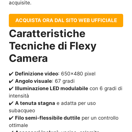
acquisite.
ACQUISTA ORA DAL SITO WEB UFFICIALE
Caratteristiche
Tecniche di Flexy
Camera
✔️
Definizione video
: 650×480 pixel
✔️
Angolo visuale
: 67 gradi
✔️
Illuminazione LED modulabile
con 6 gradi di
intensità
✔️
A tenuta stagna
e adatta per uso
subacqueo
✔️
Filo semi-flessibile duttile
per un controllo
ottimale