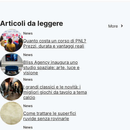
Articoli da leggere
More
News
Quanto costa un corso di PNL?
Prezzi, durata e vantaggi reali
News
Bliss Agency inaugura uno
studio spaziale: arte, luce e
visione
News
I grandi classici e le novità: i
migliori giochi da tavolo a tema
calcio
News
Come trattare le superfici
ruvide senza rovinarle
News