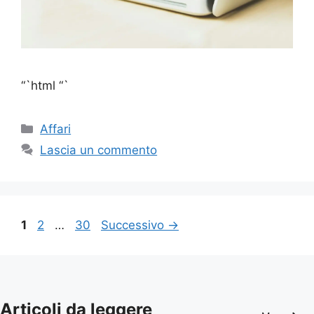
“`html “`
Categorie
Affari
Lascia un commento
Pagina
Pagina
Pagina
1
2
…
30
Successivo
→
Articoli da leggere