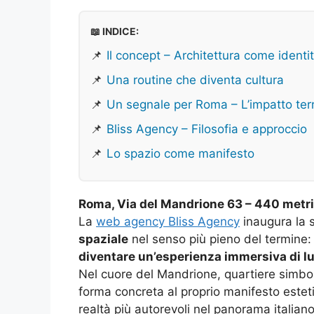
📖 INDICE:
📌
Il concept – Architettura come identi
📌
Una routine che diventa cultura
📌
Un segnale per Roma – L’impatto terri
📌
Bliss Agency – Filosofia e approccio
📌
Lo spazio come manifesto
Roma, Via del Mandrione 63 – 440 metri q
La
web agency Bliss Agency
inaugura la 
spaziale
nel senso più pieno del termine
diventare un’esperienza immersiva di luc
Nel cuore del Mandrione, quartiere simbo
forma concreta al proprio manifesto estet
realtà più autorevoli nel panorama italia