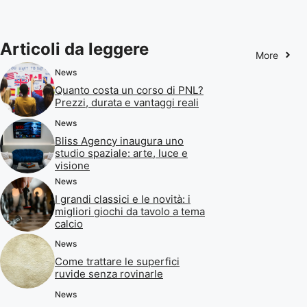
Articoli da leggere
More
News
Quanto costa un corso di PNL?
Prezzi, durata e vantaggi reali
News
Bliss Agency inaugura uno
studio spaziale: arte, luce e
visione
News
I grandi classici e le novità: i
migliori giochi da tavolo a tema
calcio
News
Come trattare le superfici
ruvide senza rovinarle
News