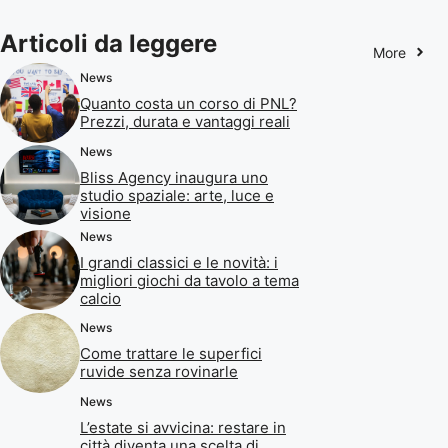
Articoli da leggere
More
News
Quanto costa un corso di PNL?
Prezzi, durata e vantaggi reali
News
Bliss Agency inaugura uno
studio spaziale: arte, luce e
visione
News
I grandi classici e le novità: i
migliori giochi da tavolo a tema
calcio
News
Come trattare le superfici
ruvide senza rovinarle
News
L’estate si avvicina: restare in
città diventa una scelta di