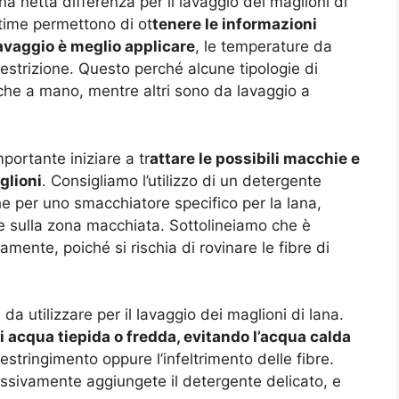
a netta differenza per il lavaggio dei maglioni di
ltime permettono di ot
tenere le informazioni
avaggio è meglio applicare
, le temperature da
restrizione. Questo perché alcune tipologie di
che a mano, mentre altri sono da lavaggio a
mportante iniziare a tr
attare le possibili macchie e
glioni
. Consigliamo l’utilizzo di un detergente
e per uno smacchiatore specifico per la lana,
e sulla zona macchiata. Sottolineiamo che è
amente, poiché si rischia di rovinare le fibre di
da utilizzare per il lavaggio dei maglioni di lana.
di acqua tiepida o fredda, evitando l’acqua calda
stringimento oppure l’infeltrimento delle fibre.
essivamente aggiungete il detergente delicato, e