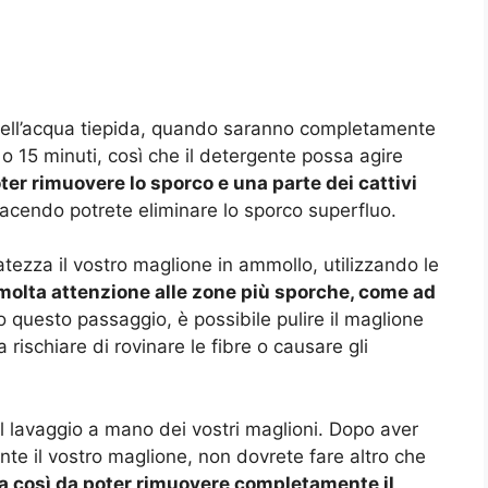
 nell’acqua tiepida, quando saranno completamente
 o 15 minuti, così che il detergente possa agire
ter rimuovere lo sporco e una parte dei cattivi
facendo potrete eliminare lo sporco superfluo.
ezza il vostro maglione in ammollo, utilizzando le
molta attenzione alle zone più sporche, come ad
o questo passaggio, è possibile pulire il maglione
rischiare di rovinare le fibre o causare gli
l lavaggio a mano dei vostri maglioni. Dopo aver
e il vostro maglione, non dovrete fare altro che
da così da poter rimuovere completamente il