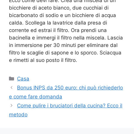
Ecco come devi fare. Crea una miscela di un
bicchiere di aceto bianco, due cucchiai di
bicarbonato di sodio e un bicchiere di acqua
calda. Scollega la lavatrice dalla presa di
corrente ed estrai il filtro. Ora prendi una
bacinella e immergi il filtro nella miscela. Lascia
in immersione per 30 minuti per eliminare dal
filtro le scaglie di sapone e lo sporco. Sciacqua
e rimetti al suo posto il filtro.
Categorie
Casa
Bonus INPS da 250 euro: chi può richiederlo
e come fare domanda
Come pulire i bruciatori della cucina? Ecco il
metodo