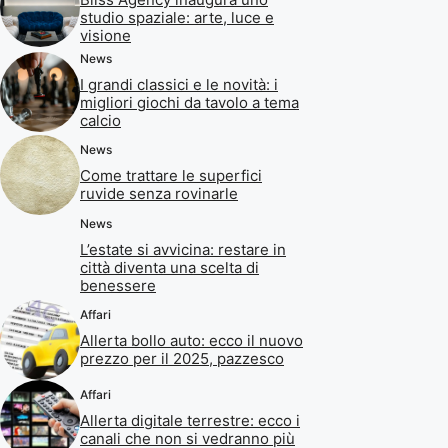
studio spaziale: arte, luce e
visione
News
I grandi classici e le novità: i
migliori giochi da tavolo a tema
calcio
News
Come trattare le superfici
ruvide senza rovinarle
News
L’estate si avvicina: restare in
città diventa una scelta di
benessere
Affari
Allerta bollo auto: ecco il nuovo
prezzo per il 2025, pazzesco
Affari
Allerta digitale terrestre: ecco i
canali che non si vedranno più