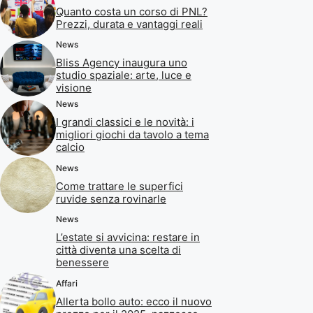
Quanto costa un corso di PNL?
Prezzi, durata e vantaggi reali
News
Bliss Agency inaugura uno
studio spaziale: arte, luce e
visione
News
I grandi classici e le novità: i
migliori giochi da tavolo a tema
calcio
News
Come trattare le superfici
ruvide senza rovinarle
News
L’estate si avvicina: restare in
città diventa una scelta di
benessere
Affari
Allerta bollo auto: ecco il nuovo