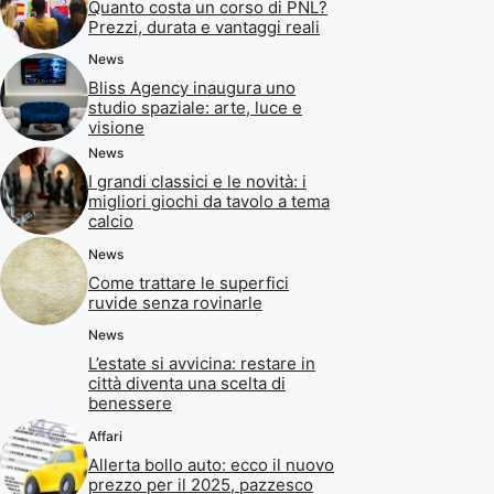
Quanto costa un corso di PNL?
Prezzi, durata e vantaggi reali
News
Bliss Agency inaugura uno
studio spaziale: arte, luce e
visione
News
I grandi classici e le novità: i
migliori giochi da tavolo a tema
calcio
News
Come trattare le superfici
ruvide senza rovinarle
News
L’estate si avvicina: restare in
città diventa una scelta di
benessere
Affari
Allerta bollo auto: ecco il nuovo
prezzo per il 2025, pazzesco