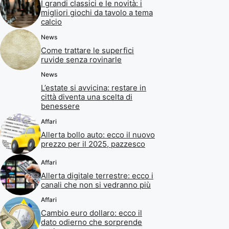
I grandi classici e le novità: i
migliori giochi da tavolo a tema
calcio
News
Come trattare le superfici
ruvide senza rovinarle
News
L’estate si avvicina: restare in
città diventa una scelta di
benessere
Affari
Allerta bollo auto: ecco il nuovo
prezzo per il 2025, pazzesco
Affari
Allerta digitale terrestre: ecco i
canali che non si vedranno più
Affari
Cambio euro dollaro: ecco il
dato odierno che sorprende