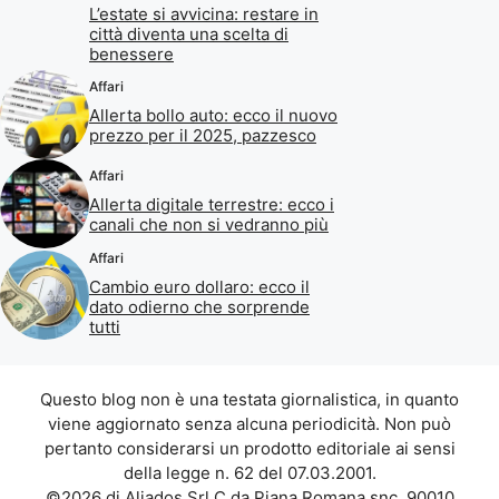
L’estate si avvicina: restare in
città diventa una scelta di
benessere
Affari
Allerta bollo auto: ecco il nuovo
prezzo per il 2025, pazzesco
Affari
Allerta digitale terrestre: ecco i
canali che non si vedranno più
Affari
Cambio euro dollaro: ecco il
dato odierno che sorprende
tutti
Questo blog non è una testata giornalistica, in quanto
viene aggiornato senza alcuna periodicità. Non può
pertanto considerarsi un prodotto editoriale ai sensi
della legge n. 62 del 07.03.2001.
©2026 di Aliados Srl C.da Piana Romana snc, 90010