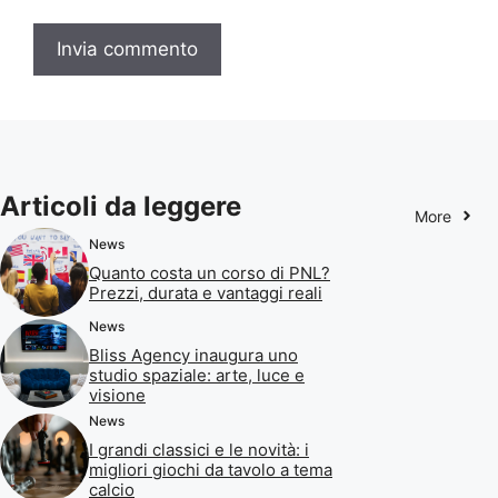
Articoli da leggere
More
News
Quanto costa un corso di PNL?
Prezzi, durata e vantaggi reali
News
Bliss Agency inaugura uno
studio spaziale: arte, luce e
visione
News
I grandi classici e le novità: i
migliori giochi da tavolo a tema
calcio