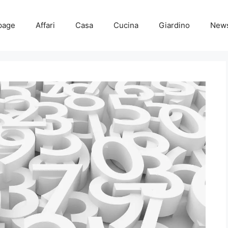
page
Affari
Casa
Cucina
Giardino
New