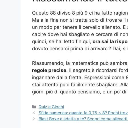
Questo 88 diviso 8 più 9 ci ha fatto ragi
Ma alla fine non si tratta solo di trovare i
un modo per tenere il cervello allenato. E
capire dove hai sbagliato e cercare di non
quindi, se hai letto fin qui,
ora sai la risp
dovuto pensarci prima di arrivarci? Dai, sii
Riassumendo, la matematica può sembrare
regole precise
. Il segreto è ricordarsi l’o
ingannare dalla fretta. Espressioni come 
stai attento puoi facilmente sbagliare. Alla 
giorni più di quanto pensiamo, e un po’ d
Categorie
Quiz e Giochi
Sfida numerica: quanto fa 0,75 × 8? Pochi trov
Blast Boxe è adatta a te? Scopri come allenarti 