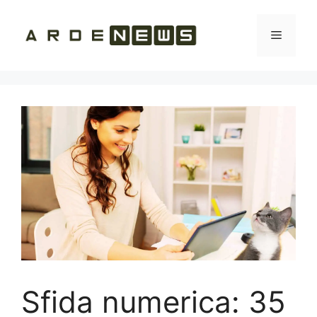
Vai
al
Menu
contenuto
Sfida numerica: 35