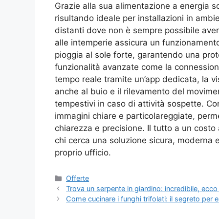
Grazie alla sua alimentazione a energia sol
risultando ideale per installazioni in ambie
distanti dove non è sempre possibile avere
alle intemperie assicura un funzionamento
pioggia al sole forte, garantendo una prote
funzionalità avanzate come la connessio
tempo reale tramite un’app dedicata, la v
anche al buio e il rilevamento del moviment
tempestivi in caso di attività sospette. Co
immagini chiare e particolareggiate, perme
chiarezza e precisione. Il tutto a un cost
chi cerca una soluzione sicura, moderna e
proprio ufficio.
Categorie
Offerte
Trova un serpente in giardino: incredibile, ecc
Come cucinare i funghi trifolati: il segreto per e