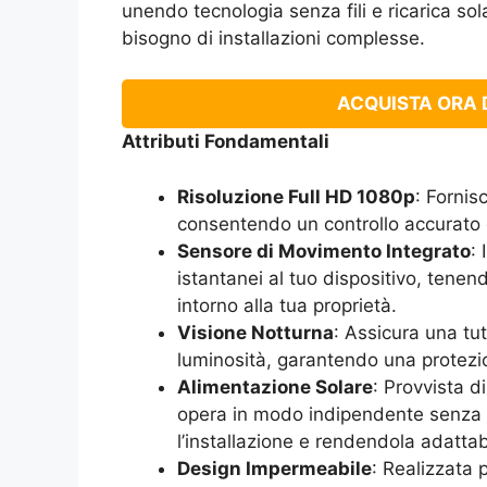
unendo tecnologia senza fili e ricarica so
bisogno di installazioni complesse.
ACQUISTA ORA D
Attributi Fondamentali
Risoluzione Full HD 1080p
: Fornis
consentendo un controllo accurato 
Sensore di Movimento Integrato
:
istantanei al tuo dispositivo, tene
intorno alla tua proprietà.
Visione Notturna
: Assicura una tut
luminosità, garantendo una protezion
Alimentazione Solare
: Provvista d
opera in modo indipendente senza n
l’installazione e rendendola adattab
Design Impermeabile
: Realizzata 