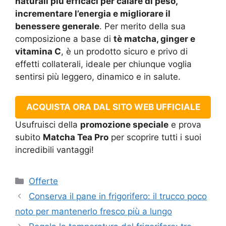
naturali più efficaci per calare di peso,
incrementare l’energia e migliorare il
benessere generale
. Per merito della sua
composizione a base di
tè matcha, ginger e
vitamina C
, è un prodotto sicuro e privo di
effetti collaterali, ideale per chiunque voglia
sentirsi più leggero, dinamico e in salute.
ACQUISTA ORA DAL SITO WEB UFFICIALE
Usufruisci della
promozione speciale
e prova
subito
Matcha Tea Pro
per scoprire tutti i suoi
incredibili vantaggi!
Categorie
Offerte
Conserva il pane in frigorifero: il trucco poco
noto per mantenerlo fresco più a lungo