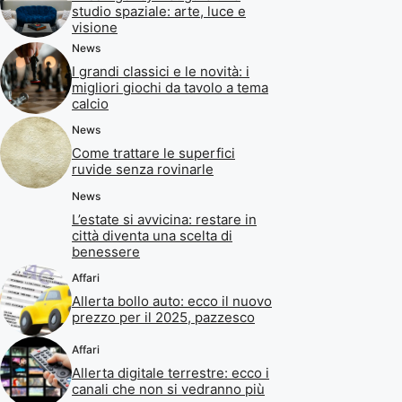
studio spaziale: arte, luce e
visione
News
I grandi classici e le novità: i
migliori giochi da tavolo a tema
calcio
News
Come trattare le superfici
ruvide senza rovinarle
News
L’estate si avvicina: restare in
città diventa una scelta di
benessere
Affari
Allerta bollo auto: ecco il nuovo
prezzo per il 2025, pazzesco
Affari
Allerta digitale terrestre: ecco i
canali che non si vedranno più