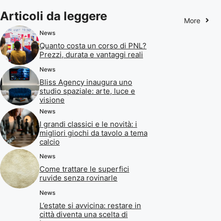
Articoli da leggere
More
News
Quanto costa un corso di PNL?
Prezzi, durata e vantaggi reali
News
Bliss Agency inaugura uno
studio spaziale: arte, luce e
visione
News
I grandi classici e le novità: i
migliori giochi da tavolo a tema
calcio
News
Come trattare le superfici
ruvide senza rovinarle
News
L’estate si avvicina: restare in
città diventa una scelta di