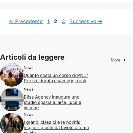
Pagina
Pagina
Pagina
←
Precedente
1
2
3
Successivo
→
Articoli da leggere
More
News
Quanto costa un corso di PNL?
Prezzi, durata e vantaggi reali
News
Bliss Agency inaugura uno
studio spaziale: arte, luce e
visione
News
I grandi classici e le novità: i
migliori giochi da tavolo a tema
calcio